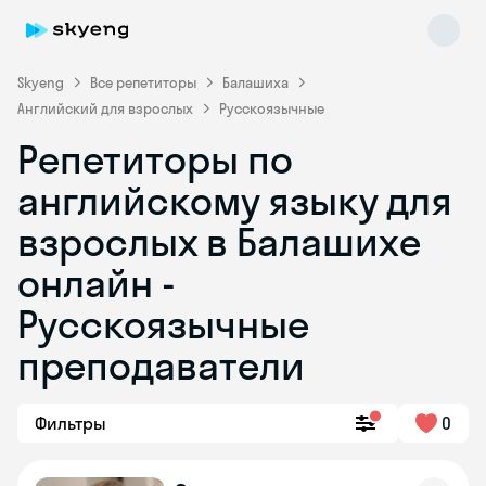
Skyeng
Все репетиторы
Балашиха
Английский для взрослых
Русскоязычные
Репетиторы по
английскому языку для
взрослых в Балашихе
онлайн -
Skyeng Chat
online
Русскоязычные
преподаватели
Фильтры
0