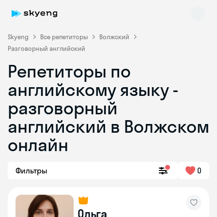
Skyeng
Все репетиторы
Волжский
Разговорный английский
Репетиторы по
английскому языку -
разговорный
английский в Волжском
Skyeng Chat
online
онлайн
Фильтры
0
Ольга