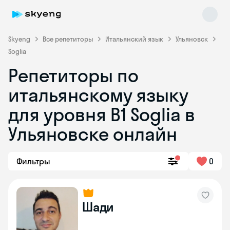
Skyeng
Все репетиторы
Итальянский язык
Ульяновск
Soglia
Репетиторы по
итальянскому языку
для уровня B1 Soglia в
Ульяновске онлайн
Skyeng Chat
online
Фильтры
0
Шади