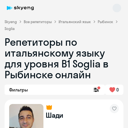
Skyeng
Все репетиторы
Итальянский язык
Рыбинск
Soglia
Репетиторы по
итальянскому языку
для уровня B1 Soglia в
Рыбинске онлайн
Skyeng Chat
online
Фильтры
0
Шади