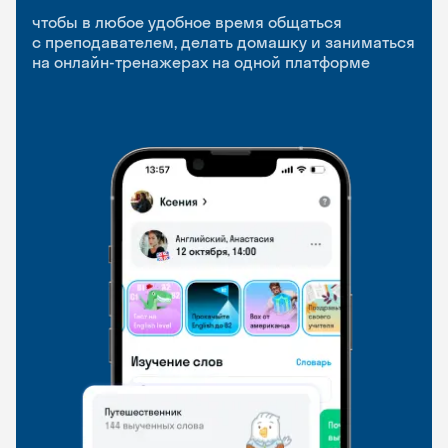
приложение
и Talks
чтобы в любое удобное время общаться
с преподавателем, делать домашку и заниматься
чтобы заниматься и изучать новые слова где
Групповые занятия для разговорной практики
на онлайн-тренажерах на одной платформе
и когда удобно
и индивидуальные встречи с преподавателями
со всего мира, чтобы общаться на английском
свободно