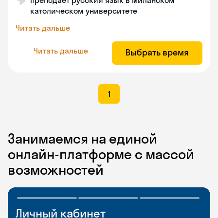
Преподает русский язык в Миланском
католическом университете
Читать дальше
Читать дальше
Выбрать время
1
Занимаемся на единой
онлайн-платформе с массой
возможностей
Личный кабинет
Мобильное
Разговорные клубы