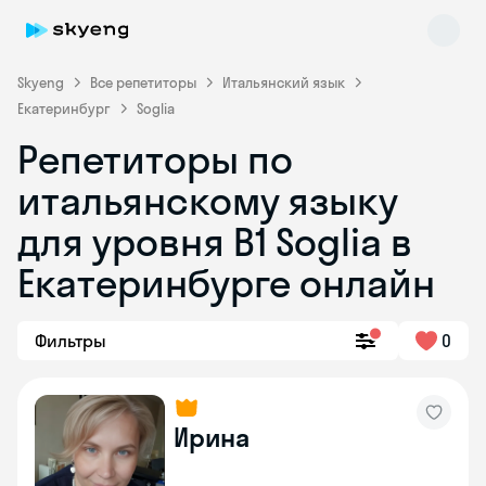
Skyeng
Все репетиторы
Итальянский язык
Екатеринбург
Soglia
Репетиторы по
итальянскому языку
для уровня B1 Soglia в
Екатеринбурге онлайн
Skyeng Chat
online
Фильтры
0
Ирина