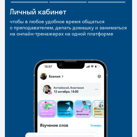
Личный кабинет
Мобильное
Разговорные клубы
приложение
и Talks
чтобы в любое удобное время общаться
с преподавателем, делать домашку и заниматься
чтобы заниматься и изучать новые слова где
Групповые занятия для разговорной практики
на онлайн-тренажерах на одной платформе
и когда удобно
и индивидуальные встречи с преподавателями
со всего мира, чтобы общаться на английском
свободно