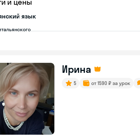
ги и цены
янский язык
итальянского
Ирина
5
от 1590 ₽ за урок