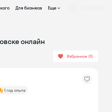
ского
Для бизнеса
Еще
ровске онлайн
Избранное
0
1 год опыта