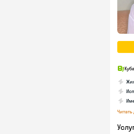
Куб
Жил
Исп
Име
Читать
Услу