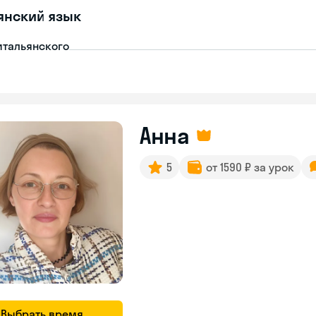
янский язык
итальянского
Анна
5
от 1590 ₽ за урок
Выбрать время