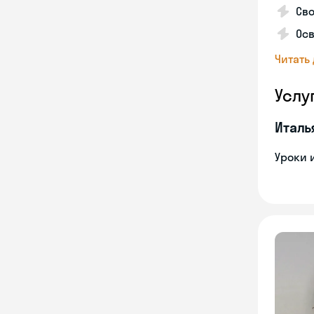
Сво
Осв
Читать
Услу
Италь
Уроки 