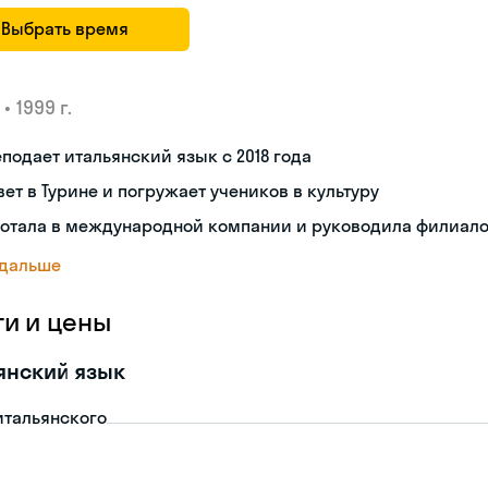
Выбрать время
•
1999 г.
подает итальянский язык с 2018 года
ет в Турине и погружает учеников в культуру
ботала в международной компании и руководила филиал
 дальше
ги и цены
янский язык
итальянского