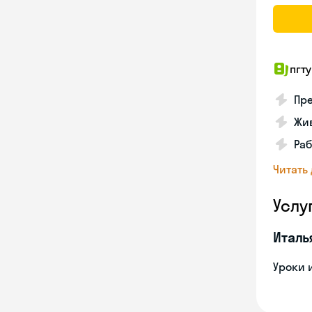
пгту
Пре
Жив
Ра
Читать
Услу
Италь
Уроки 