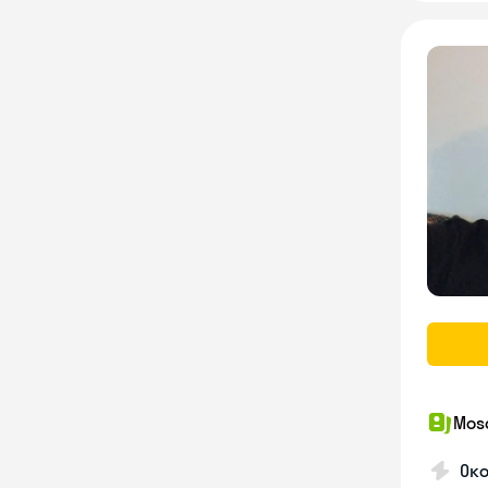
Mosc
Ок