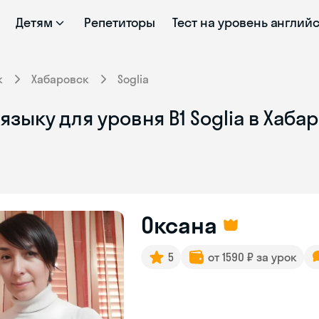
Детям
Репетиторы
Тест на уровень англий
к
Хабаровск
Soglia
зыку для уровня B1 Soglia в Хаба
Оксана
5
от 1590 ₽ за урок