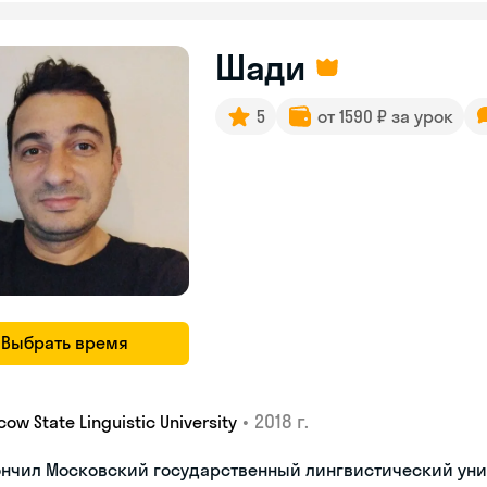
Шади
5
от 1590 ₽ за урок
Выбрать время
•
2018 г.
ow State Linguistic University
ончил Московский государственный лингвистический уни