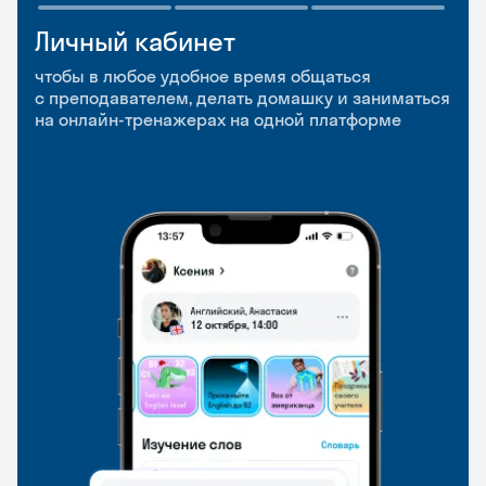
Личный кабинет
Мобильное
Разговорные клубы
приложение
и Talks
чтобы в любое удобное время общаться
с преподавателем, делать домашку и заниматься
чтобы заниматься и изучать новые слова где
Групповые занятия для разговорной практики
на онлайн-тренажерах на одной платформе
и когда удобно
и индивидуальные встречи с преподавателями
со всего мира, чтобы общаться на английском
свободно