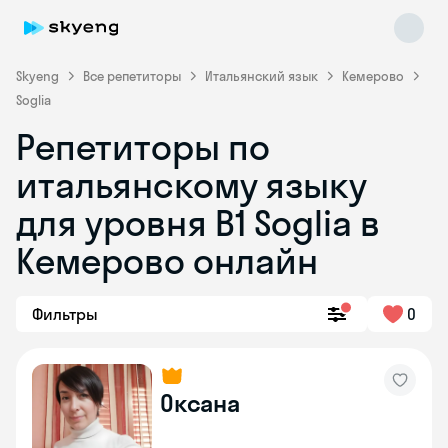
Skyeng
Все репетиторы
Итальянский язык
Кемерово
Soglia
Репетиторы по
итальянскому языку
для уровня B1 Soglia в
Кемерово онлайн
Skyeng Chat
online
Фильтры
0
Оксана