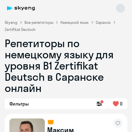
Skyeng
Все репетиторы
Немецкий язык
Саранск
Zertifikat Deutsch
Репетиторы по
немецкому языку для
уровня B1 Zertifikat
Deutsch в Саранске
Skyeng Chat
online
онлайн
Фильтры
0
Максим