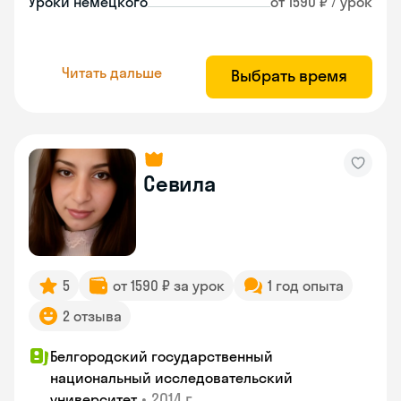
Уроки немецкого
от 1590 ₽ / урок
Читать дальше
Выбрать время
Севила
5
от 1590 ₽ за урок
1 год опыта
2 отзыва
Белгородский государственный
национальный исследовательский
•
2014 г.
университет