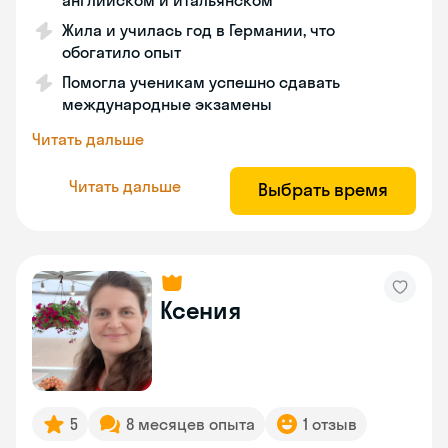
английском и итальянском
Жила и училась год в Германии, что
обогатило опыт
Помогла ученикам успешно сдавать
международные экзамены
Читать дальше
Читать дальше
Выбрать время
Ксения
5
8 месяцев опыта
1 отзыв