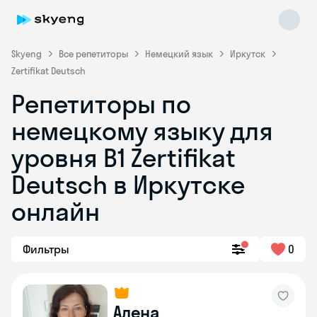
Skyeng
Все репетиторы
Немецкий язык
Иркутск
Zertifikat Deutsch
Репетиторы по
немецкому языку для
уровня B1 Zertifikat
Deutsch в Иркутске
Skyeng Chat
online
онлайн
Фильтры
0
Алена