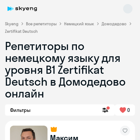
Skyeng
Все репетиторы
Немецкий язык
Домодедово
Zertifikat Deutsch
Репетиторы по
немецкому языку для
уровня B1 Zertifikat
Deutsch в Домодедово
Skyeng Chat
online
онлайн
Фильтры
0
Максим