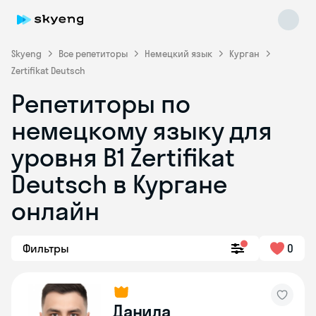
Skyeng
Все репетиторы
Немецкий язык
Курган
Zertifikat Deutsch
Репетиторы по
немецкому языку для
уровня B1 Zertifikat
Deutsch в Кургане
Skyeng Chat
online
онлайн
Фильтры
0
Данила