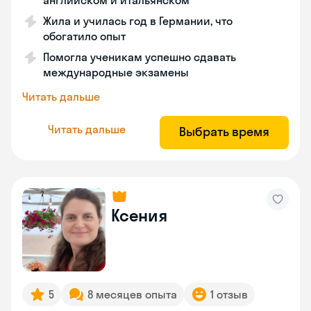
английском и итальянском
Жила и училась год в Германии, что
обогатило опыт
Помогла ученикам успешно сдавать
международные экзамены
Читать дальше
Читать дальше
Выбрать время
Ксения
5
8 месяцев опыта
1 отзыв