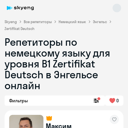
Skyeng
Все репетиторы
Немецкий язык
Энгельс
Zertifikat Deutsch
Репетиторы по
немецкому языку для
уровня B1 Zertifikat
Deutsch в Энгельсе
Skyeng Chat
online
онлайн
Фильтры
0
Максим