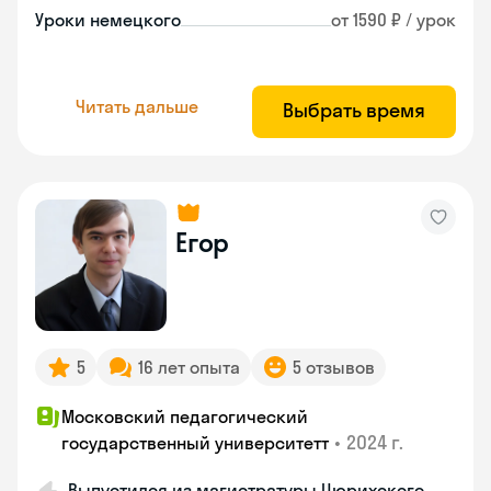
Уроки немецкого
от 1590 ₽ / урок
Читать дальше
Выбрать время
Егор
5
16 лет опыта
5 отзывов
Московский педагогический
•
2024 г.
государственный университетт
Выпустился из магистратуры Цюрихского