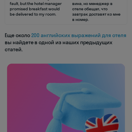
fault, but the hotel manager
вина, но менеджер в
promised breakfast would
отеле обещал, что
be delivered to my room.
завтрак доставят ко мне
в номер.
Еще около
200 английских выражений для отеля
вы найдете в одной из наших предыдущих
статей.