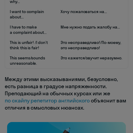
why...
I want to complain
Хочу пожаловаться на...
about...
I have to make
Мне нужно подать жалобу на...
a complaint about...
This is unfair! /I don’t
Это несправедливо!/По-моему,
think this is fair!
это несправедливо!
This seems/sounds
Это кажется/звучит неразумно.
unreasonable.
Между этими высказываниями, безусловно,
есть разница в градусе напряженности.
Преподающий на обычных курсах или же
по скайпу репетитор английского
объяснит вам
отличия в смысловых нюансах.