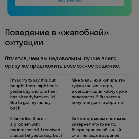
Поведение в «жалобной»
ситуации
Отметив, чем вы недовольны, лучше всего
сразу же предложить возможное решение.
I’m sorry to say this but I
Мне жаль, но я купила эти
bought these high heels
туфли только вчера,
yesterday and one heel
а сегодня один каблук уже
has already broken. I’d
поломался. Я бы хотела
like to get my money
получить деньги обратно.
back.
It looks like there’s
Кажется, с моим счетом за
a problem with
интернет что-то не то.
my internet bill. I received
Вчера пришел обычный
a usual bill yesterday, but I
счет, но ведь я заранее