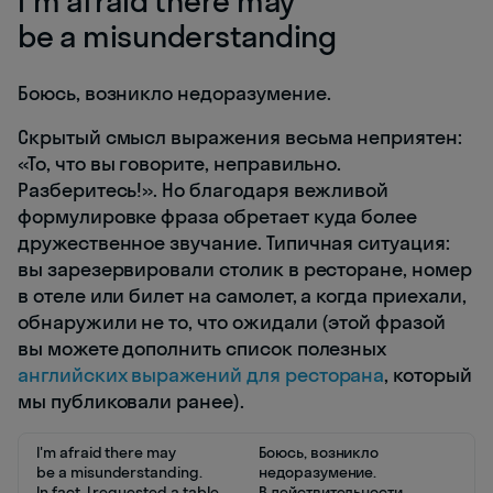
I'm afraid there may
be a misunderstanding
Боюсь, возникло недоразумение.
Скрытый смысл выражения весьма неприятен:
«То, что вы говорите, неправильно.
Разберитесь!». Но благодаря вежливой
формулировке фраза обретает куда более
дружественное звучание. Типичная ситуация:
вы зарезервировали столик в ресторане, номер
в отеле или билет на самолет, а когда приехали,
обнаружили не то, что ожидали (этой фразой
вы можете дополнить список полезных
английских выражений для ресторана
, который
мы публиковали ранее).
I'm afraid there may
Боюсь, возникло
be a misunderstanding.
недоразумение.
In fact, I requested a table
В действительности