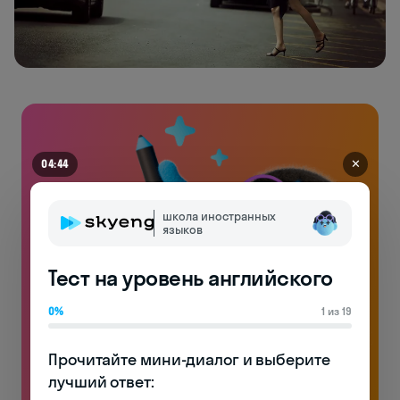
✕
04:38
школа иностранных
языков
Тест на уровень английского
0%
1 из 19
Прочитайте мини-диалог и выберите 
Английский на чемоданах
лучший ответ:
