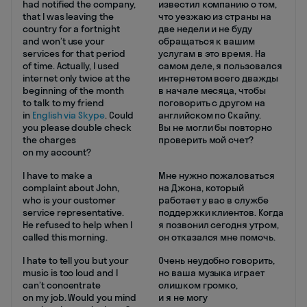
had notified the company,
известил компанию о том,
that I was leaving the
что уезжаю из страны на
country for a fortnight
две недели и не буду
and won’t use your
обращаться к вашим
services for that period
услугам в это время. На
of time. Actually, I used
самом деле, я пользовался
internet only twice at the
интернетом всего дважды
beginning of the month
в начале месяца, чтобы
to talk to my friend
поговорить с другом на
in
English via Skype
. Could
английском по Скайпу.
you please double check
Вы не могли бы повторно
the charges
проверить мой счет?
on my account?
I have to make a
Мне нужно пожаловаться
complaint about John,
на Джона, который
who is your customer
работает у вас в службе
service representative.
поддержки клиентов. Когда
He refused to help when I
я позвонил сегодня утром,
called this morning.
он отказался мне помочь.
I hate to tell you but your
Очень неудобно говорить,
music is too loud and I
но ваша музыка играет
can’t concentrate
слишком громко,
on my job. Would you mind
и я не могу