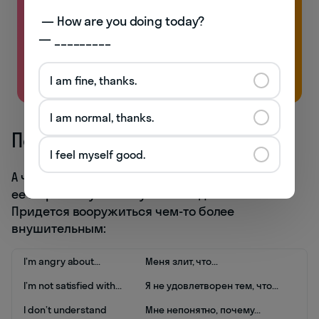
Без воды и духоты: только реально полезная
 — How are you doing today? 

лексика и много практики
— _________
Бесплатно
I am fine, thanks.
I am normal, thanks.
Повышаем градус
I feel myself good.
А что, если проблема серьезная и решить
ее мирным путем вы уже не надеетесь?
Придется вооружиться чем-то более
внушительным:
I’m angry about...
Меня злит, что...
I’m not satisfied with...
Я не удовлетворен тем, что...
I don’t understand
Мне непонятно, почему...