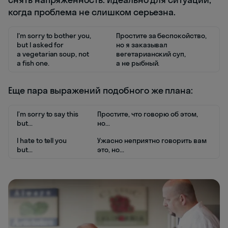
когда проблема не слишком серьезна.
I'm sorry to bother you,
Простите за беспокойство,
but I asked for
но я заказывал
a vegetarian soup, not
вегетарианский суп,
a fish one.
а не рыбный.
Еще пара выражений подобного же плана:
I’m sorry to say this
Простите, что говорю об этом,
but...
но...
I hate to tell you
Ужасно неприятно говорить вам
but...
это, но...