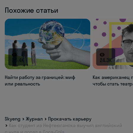
Похожие статьи
36.4K
24.3K
Найти работу за границей: миф
Как американец п
или реальность
чтобы стать теат
Skyeng
Журнал
Прокачать карьеру
Как студент из Нефтеюганска выучил английский
с нуля и попал в Coca-Cola