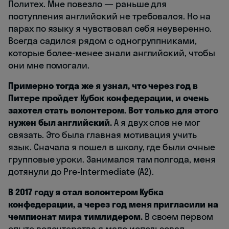
Политех. Мне повезло — раньше для
поступления английский не требовался. Но на
парах по языку я чувствовал себя неуверенно.
Всегда садился рядом с одногруппниками,
которые более-менее знали английский, чтобы
они мне помогали.
Примерно тогда же я узнал, что через год в
Питере пройдет Кубок конфедерации, и очень
захотел стать волонтером. Вот только для этого
нужен был английский.
А я двух слов не мог
связать. Это была главная мотивация учить
язык. Сначала я пошел в школу, где были очные
групповые уроки. Занимался там полгода, меня
дотянули до Pre-Intermediate (A2).
В 2017 году я стал волонтером Кубка
конфедерации, а через год меня пригласили на
чемпионат мира тимлидером.
В своем первом
опыте волонтерства я мало использовал