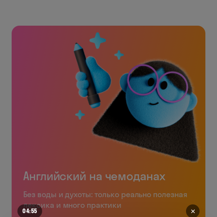
Английский на чемоданах
Без воды и духоты: только реально полезная
лексика и много практики
✕
04:51