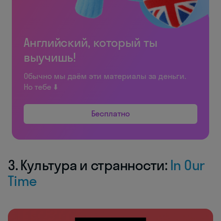
Английский, который ты
выучишь!
Обычно мы даём эти материалы за деньги.
Но тебе ⬇️
Бесплатно
3. Культура и странности:
In Our
Time