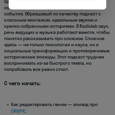
Один из главных аудиоисточников про науку,
современность и переломные исторические
события. Образцовый по качеству подкаст с
классным монтажом, идеальным звуком и
крепко собранными историями. В Radiolab звук,
речь ведущих и музыка работают вместе, чтобы
понятно рассказывать про сложное. Сложное
здесь — не только технологии и наука, но и
социальные трансформации и противоречивые
исторические эпизоды. Этот подкаст труднее
воспринимать из-за быстрого темпа, но
попробовать все равно стоит.
С чего начать:
Как редактировать геном — эпизод про
CRISPR
;