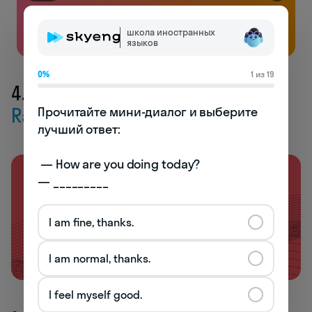
Бесплатно
школа иностранных
языков
0%
1 из 19
4. Наука и современность:
Radiolab
Прочитайте мини-диалог и выберите 
лучший ответ:

 — How are you doing today? 

— _________
I am fine, thanks.
I am normal, thanks.
I feel myself good.