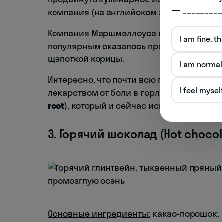
— _________
компания (на английском зефир так и н
Компания Маршмэллоуса выпустила книг
I am fine, t
популярным оказалось простое какао с 
щепоткой корицы.
I am normal
Интересно, что почти всю первую полови
I feel mysel
лекарством от боли в горле. Оригинальн
root
), который и сейчас используется ка
3. Горячий шоколад (Hot chocol
Основные ингредиенты:
какао-порошок, 