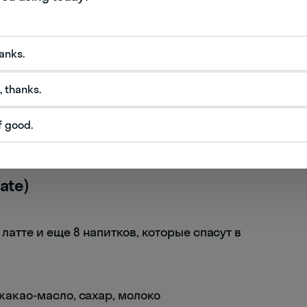
азывается —
marshmallow
).
у рецептов с использованием зефира. Самым
hanks.
шапочкой из подтаявшего лакомства и
, thanks.
ну ХХ века это сочетание считалось отличным
f good.
ый зефир делался из корня алтея (
marshmallow
к средство от кашля.
ate)
какао-масло, сахар, молоко