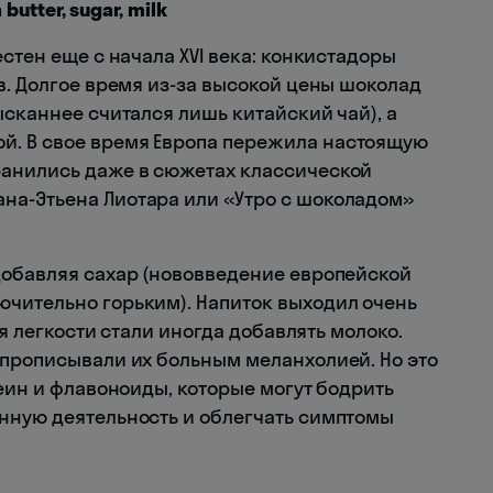
butter, sugar, milk
стен еще с начала XVI века: конкистадоры
в. Долгое время из-за высокой цены шоколад
ысканнее считался лишь китайский чай), а
. В свое время Европа пережила настоящую
ранились даже в сюжетах классической
на-Этьена Лиотара или «Утро с шоколадом»‎
добавляя сахар (нововведение европейской
чительно горьким). Напиток выходил очень
ля легкости стали иногда добавлять молоко.
 прописывали их больным меланхолией. Но это
феин и флавоноиды, которые могут бодрить
нную деятельность и облегчать симптомы