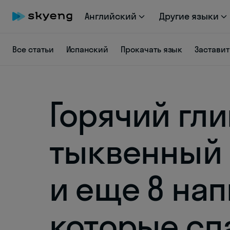
Английский
Другие языки
Все статьи
Испанский
Прокачать язык
Заставит
Горячий гли
тыквенный 
и еще 8 нап
которые сп