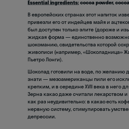
Essential ingredients:
cocoa powder, cocoa 
В европейских странах этот напиток изве
привезли его от индейцев майя и ацтеко
был доступен только элите (дороже и из
жидкая форма — единственно возможной
шокоманию, свидетельства которой сох
живописи (например, «Шоколадница»‎ Жа
Пьетро Лонги).
Шоколад готовили на воде, по желанию 
знати — мезоамериканцы пили его исклю
крепким, и в середине XVII века в него д
Зерна какао даже считали лекарством и
как раз неудивительно: в какао есть ко
нервную систему, стимулировать умстве
депрессии.