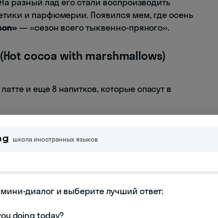
 На разный лад его стали воспроизводить
етики и парфюмерии. Появился мем, где осень
son»
‎ — «сезон всего тыквенно-пряного»‎.
(Hot cocoa with marshmallows)
орошок, сахар, маршмэллоу, корица (по
школа иностранных языков
sugar, marshmallows, cinnamon (optional)
 довольно длинная и богатая история, а вот их
мини-диалог и выберите лучший ответ:

ой рецепт родился благодаря предприимчивым
гелуса Маршмэллоуса (
Angelus Marshmallows
)
зефира, чьим производством занималась его