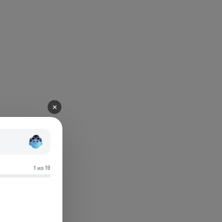
✕
1 из 19