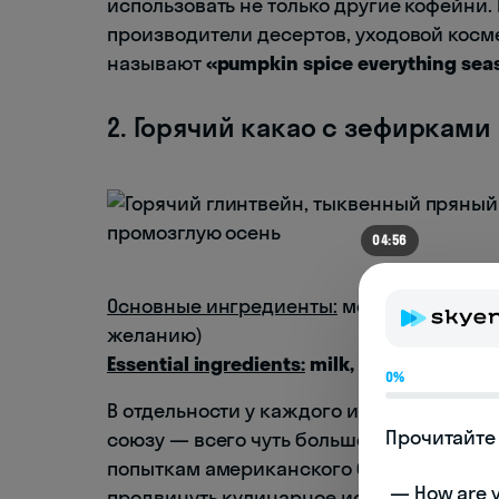
использовать не только другие кофейни.
производители десертов, уходовой косм
называют
«pumpkin spice everything sea
2. Горячий какао с зефирками 
04:56
Основные ингредиенты:
молоко, какао-п
желанию)
Essential ingredients:
milk, cocoa powder, 
0%
В отдельности у каждого из ингредиентов
Прочитайте 
союзу — всего чуть больше века. Прост
попыткам американского бизнесмена Ан
 — How are you doing today? 

продвинуть кулинарное использование 