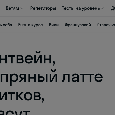
Детям
Репетиторы
Тесты на уровень
Д
ь себя
Быть в курсе
Вики
Французский
Отвлечь
нтвейн,
пряный латте
итков,
асут