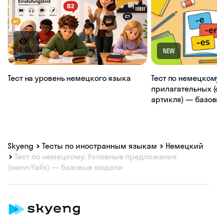
1.6K
NEW
Тест на уровень немецкого языка
Тест по немецком
прилагательных (
артикля) — базо
Skyeng
Тесты по иностранным языкам
Немецкий
Тест по немецкому: Условные предложения
(wenn/falls) — базовые модели