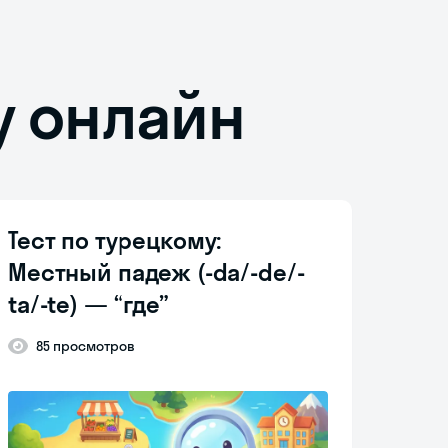
у онлайн
Тест по турецкому:
Местный падеж (-da/-de/-
ta/-te) — “где”
85 просмотров