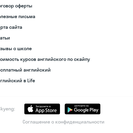
оговор оферты
олезные письма
арта сайта
татьи
тзывы о школе
тоимость курсов английского по скайпу
есплатный английский
глийский в Life
kyeng:
Соглашение о конфиденциальности