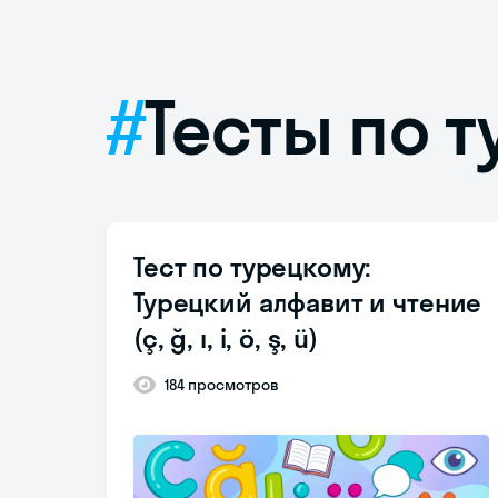
Тесты по 
Тест по турецкому:
Турецкий алфавит и чтение
(ç, ğ, ı, i, ö, ş, ü)
184 просмотров