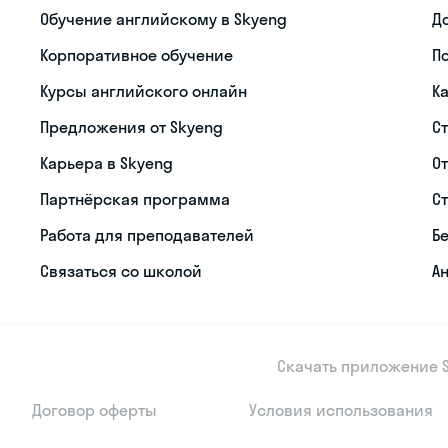
Обучение английскому в Skyeng
Д
Корпоративное обучение
П
Курсы английского онлайн
К
Предложения от Skyeng
С
Карьера в Skyeng
О
Партнёрская программа
С
Работа для преподавателей
Б
Связаться со школой
Ан
Скачать приложение S
Договор оферты
Условия использования