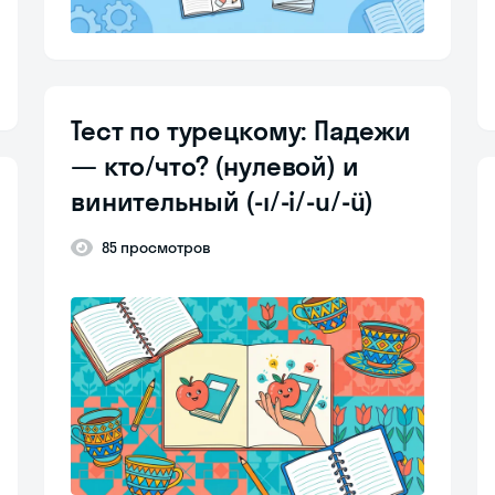
Тест по турецкому: Падежи
— кто/что? (нулевой) и
винительный (-ı/-i/-u/-ü)
85 просмотров