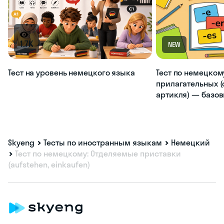
1.7K
NEW
Тест на уровень немецкого языка
Тест по немецком
прилагательных (
артикля) — базо
Skyeng
Тесты по иностранным языкам
Немецкий
Тест по немецкому: Отделяемые приставки
(aufstehen, einkaufen)