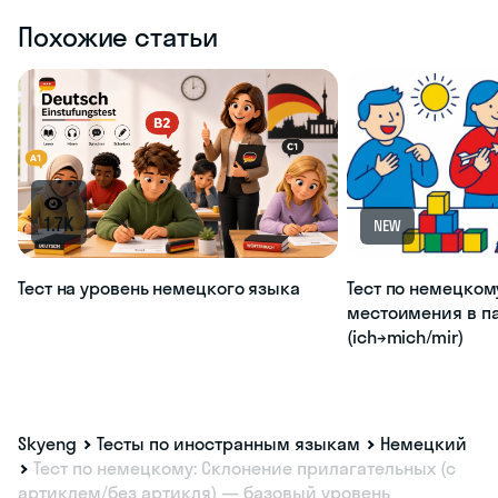
Похожие статьи
1.7K
NEW
Тест на уровень немецкого языка
Тест по немецком
местоимения в п
(ich→mich/mir)
Skyeng
Тесты по иностранным языкам
Немецкий
Тест по немецкому: Склонение прилагательных (с
артиклем/без артикля) — базовый уровень