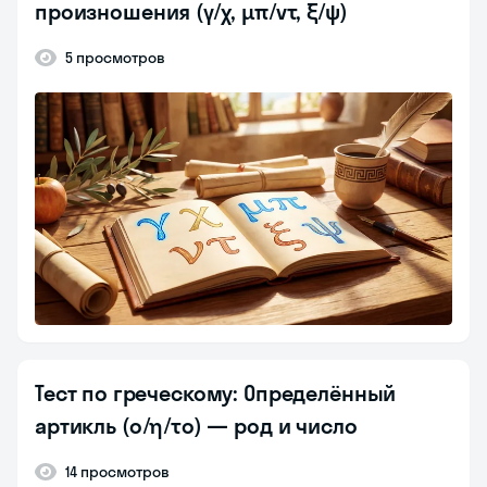
произношения (γ/χ, μπ/ντ, ξ/ψ)
5 просмотров
Тест по греческому: Определённый
артикль (ο/η/το) — род и число
14 просмотров