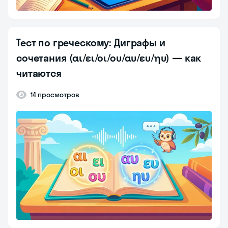
Тест по греческому: Диграфы и
сочетания (αι/ει/οι/ου/αυ/ευ/ηυ) — как
читаются
14 просмотров