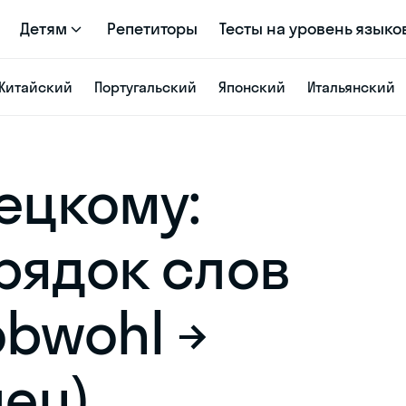
Детям
Репетиторы
Тесты на уровень языко
Китайский
Португальский
Японский
Итальянский
ецкому:
рядок слов
 obwohl →
нец)