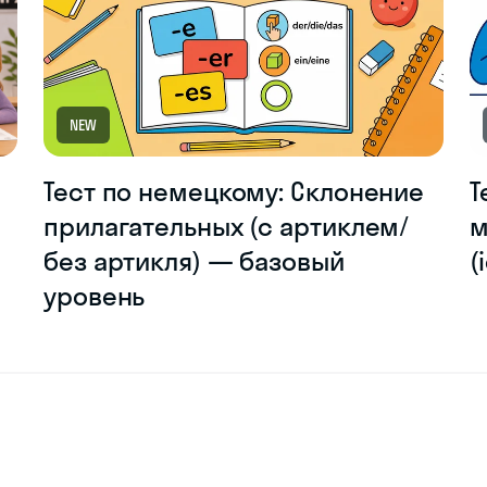
NEW
Тест по немецкому: Склонение
Т
прилагательных (с артиклем/
м
без артикля) — базовый
(
уровень