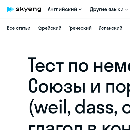
Английский
Другие языки
Все статьи
Корейский
Греческий
Испанский
Тест по нем
Союзы и по
(weil, dass,
глагол в ко