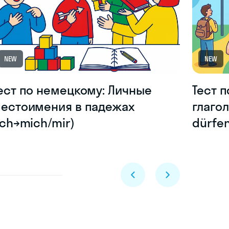
NEW
NEW
ест по немецкому: Личные
Тест 
естоимения в падежах
глагол
ich→mich/mir)
dürfen
Skyeng Chat
online