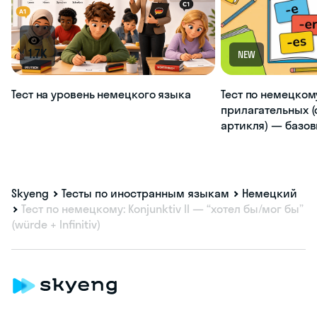
1.7K
NEW
Тест на уровень немецкого языка
Тест по немецком
прилагательных (
артикля) — базо
Skyeng
Тесты по иностранным языкам
Немецкий
Тест по немецкому: Konjunktiv II — “хотел бы/мог бы”
(würde + Infinitiv)