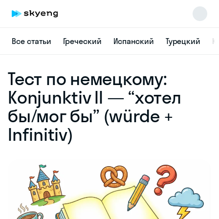
Все статьи
Греческий
Испанский
Турецкий
К
Skyeng Chat
Тест по немецкому:
online
Konjunktiv II — “хотел
бы/мог бы” (würde +
Infinitiv)