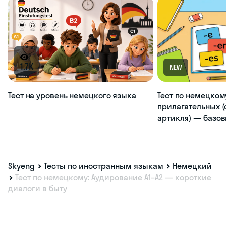
1.7K
NEW
Тест на уровень немецкого языка
Тест по немецком
прилагательных (
артикля) — базо
Skyeng
Тесты по иностранным языкам
Немецкий
Тест по немецкому: Аудирование A1–A2 — короткие
диалоги в быту