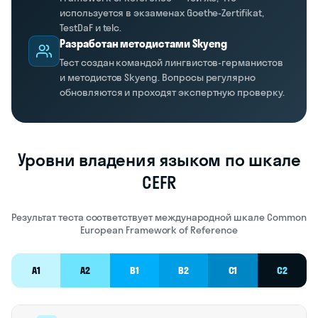
используется в экзаменах Goethe-Zertifikat,
TestDaF и telc.
Разработан методистами Skyeng
Тест создан командой лингвистов-германистов
и методистов Skyeng. Вопросы регулярно
обновляются и проходят экспертную проверку.
Уровни владения языком по шкале
CEFR
Результат теста соответствует международной шкале Common
European Framework of Reference
A1
A2
B1
B2
C1
C2