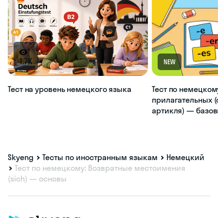
1.7K
NEW
Тест на уровень немецкого языка
Тест по немецком
прилагательных (
артикля) — базо
Skyeng
Тесты по иностранным языкам
Немецкий
Тест по немецкому: Возвратные местоимения
(sich) — основы