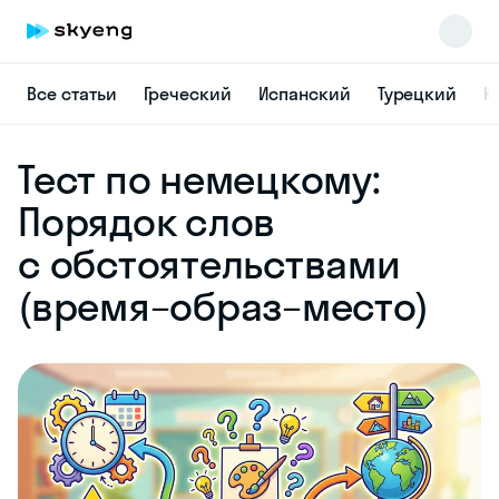
Все статьи
Греческий
Испанский
Турецкий
К
Skyeng Chat
Тест по немецкому:
online
Порядок слов
с обстоятельствами
(время–образ–место)