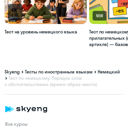
1.7K
NEW
Тест на уровень немецкого языка
Тест по немецком
прилагательных (
артикля) — базо
Skyeng
Тесты по иностранным языкам
Немецкий
Тест по немецкому: Порядок слов
с обстоятельствами (время–образ–место)
Все курсы