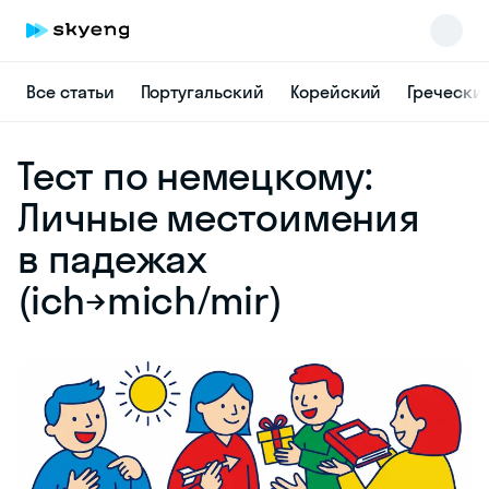
Все статьи
Португальский
Корейский
Гречески
Skyeng Chat
Тест по немецкому:
online
Личные местоимения
в падежах
(ich→mich/mir)