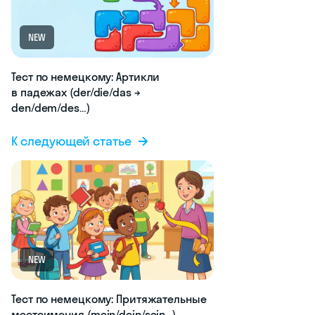
NEW
Тест по немецкому: Артикли
в падежах (der/die/das →
den/dem/des…)
К следующей статье
NEW
Тест по немецкому: Притяжательные
местоимения (mein/dein/sein…)