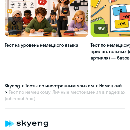
1.7K
NEW
Тест на уровень немецкого языка
Тест по немецком
прилагательных (
артикля) — базо
Skyeng
Тесты по иностранным языкам
Немецкий
Тест по немецкому: Личные местоимения в падежах
(ich→mich/mir)