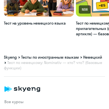
1.6K
NEW
Тест на уровень немецкого языка
Тест по немецком
прилагательных (
артикля) — базо
Skyeng
Тесты по иностранным языкам
Немецкий
Тест по немецкому: Nominativ — кто? что? (базовые
функции)
Все курсы