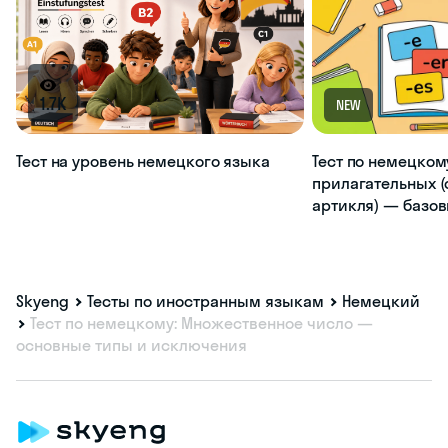
1.7K
NEW
Тест на уровень немецкого языка
Тест по немецком
прилагательных (
артикля) — базо
Skyeng
Тесты по иностранным языкам
Немецкий
Тест по немецкому: Множественное число —
основные типы и исключения