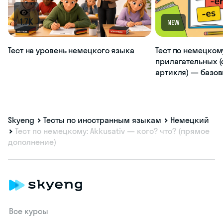
1.7K
NEW
Тест на уровень немецкого языка
Тест по немецком
прилагательных (
артикля) — базо
Skyeng
Тесты по иностранным языкам
Немецкий
Тест по немецкому: Akkusativ — кого? что? (прямое
дополнение)
Все курсы