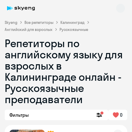
Skyeng
Все репетиторы
Калининград
Английский для взрослых
Русскоязычные
Репетиторы по
английскому языку для
взрослых в
Калининграде онлайн -
Skyeng Chat
online
Русскоязычные
преподаватели
Фильтры
0