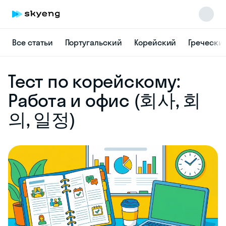
Все статьи
Португальский
Корейский
Гречески
Skyeng Chat
Тест по корейскому:
online
Работа и офис (회사, 회
의, 일정)