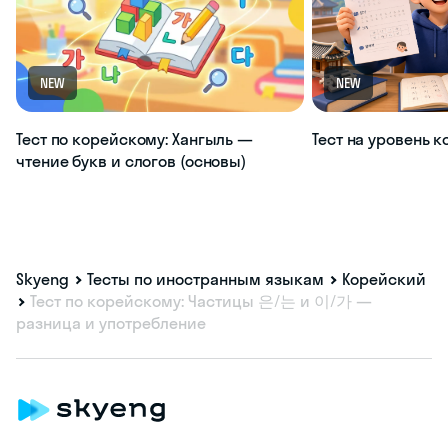
NEW
NEW
Тест по корейскому: Хангыль —
Тест на уровень 
чтение букв и слогов (основы)
Skyeng
Тесты по иностранным языкам
Корейский
Тест по корейскому: Частицы 은/는 и 이/가 —
разница и употребление