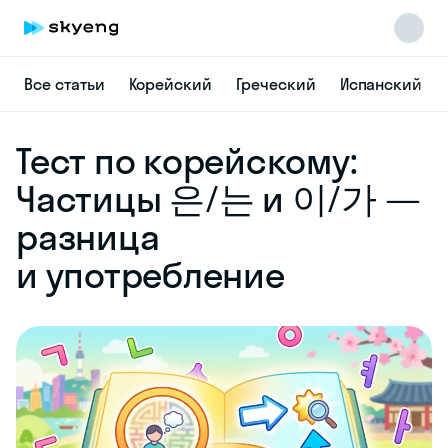
Все статьи
Корейский
Греческий
Испанский
Skyeng Chat
Тест по корейскому:
online
Частицы 은/는 и 이/가 —
разница
и употребление