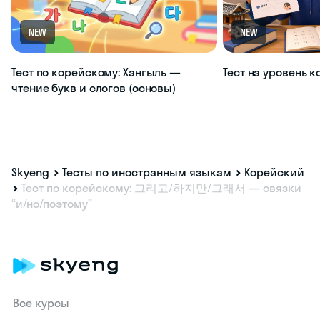
NEW
NEW
Тест по корейскому: Хангыль —
Тест на уровень 
чтение букв и слогов (основы)
Skyeng
Тесты по иностранным языкам
Корейский
Тест по корейскому: 그리고/하지만/그래서 — связки
“и/но/поэтому”
Все курсы