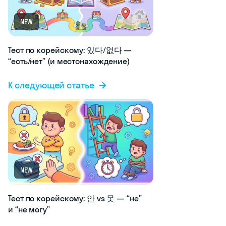
NEW
Тест по корейскому: 있다/없다 —
“есть/нет” (и местонахождение)
К следующей статье
NEW
Тест по корейскому: 안 vs 못 — “не”
и “не могу”