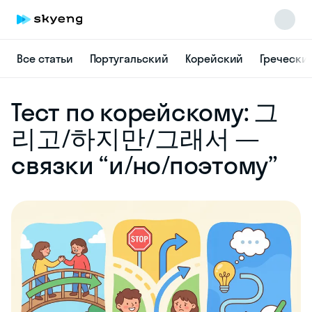
Все статьи
Португальский
Корейский
Гречески
Skyeng Chat
Тест по корейскому: 그
online
리고/하지만/그래서 —
связки “и/но/поэтому”