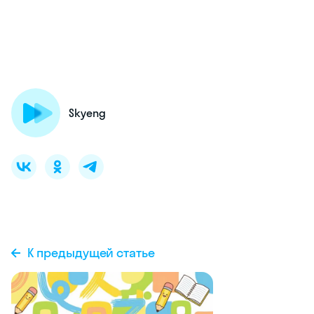
Skyeng
К предыдущей статье