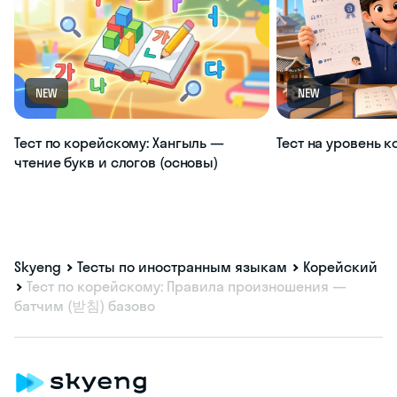
NEW
NEW
Тест по корейскому: Хангыль —
Тест на уровень 
чтение букв и слогов (основы)
Skyeng
Тесты по иностранным языкам
Корейский
Тест по корейскому: Правила произношения —
батчим (받침) базово