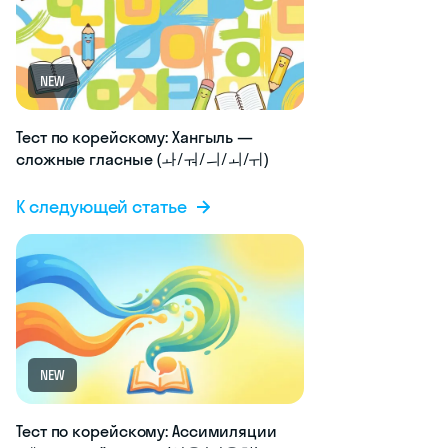
NEW
Тест по корейскому: Хангыль —
сложные гласные (ㅘ/ㅝ/ㅢ/ㅚ/ㅟ)
К следующей статье
NEW
Тест по корейскому: Ассимиляции