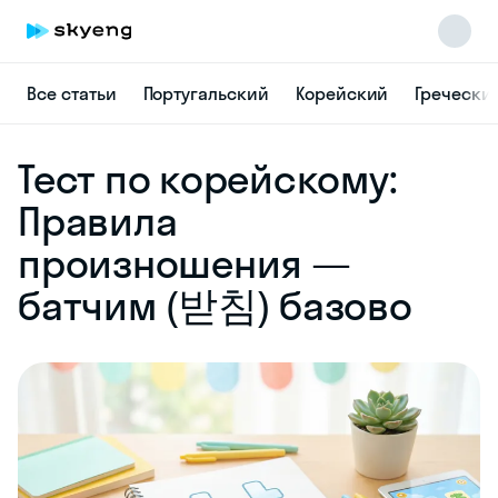
Все статьи
Португальский
Корейский
Гречески
Skyeng Chat
Тест по корейскому:
online
Правила
произношения —
батчим (받침) базово