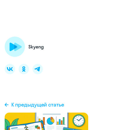
Skyeng
К предыдущей статье