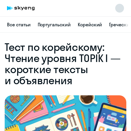
Все статьи
Португальский
Корейский
Гречески
Skyeng Chat
Тест по корейскому:
online
Чтение уровня TOPIK I —
короткие тексты
и объявления