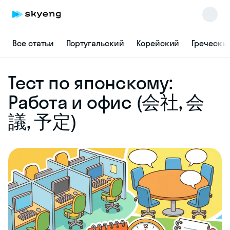
Все статьи
Португальский
Корейский
Гречески
Skyeng Chat
Тест по японскому:
online
Работа и офис (会社, 会
議, 予定)