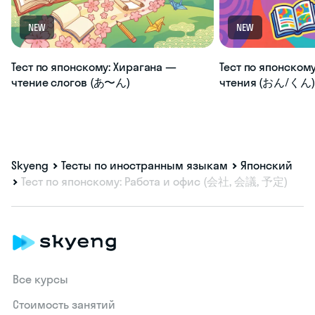
NEW
NEW
Тест по японскому: Хирагана —
Тест по японскому
чтение слогов (あ〜ん)
чтения (おん/くん) 
Skyeng
Тесты по иностранным языкам
Японский
Тест по японскому: Работа и офис (会社, 会議, 予定)
Все курсы
Стоимость занятий