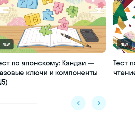
NEW
NEW
ест по японскому: Кандзи —
Тест 
азовые ключи и компоненты
чтени
N5)
Skyeng Chat
online