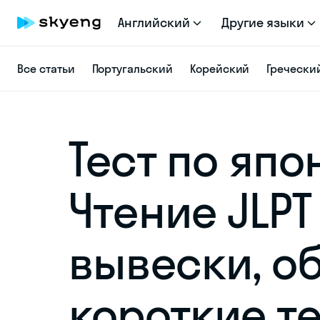
Английский
Другие языки
Все статьи
Португальский
Корейский
Гречески
Тест по япо
Чтение JLPT
вывески, о
короткие т