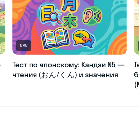
NEW
—
Тест по японскому: Кандзи N5 —
Т
чтения (おん/くん) и значения
б
(