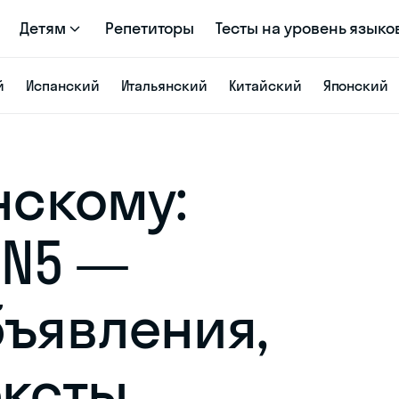
Детям
Репетиторы
Тесты на уровень языко
й
Испанский
Итальянский
Китайский
Японский
нскому:
 N5 —
бъявления,
ексты