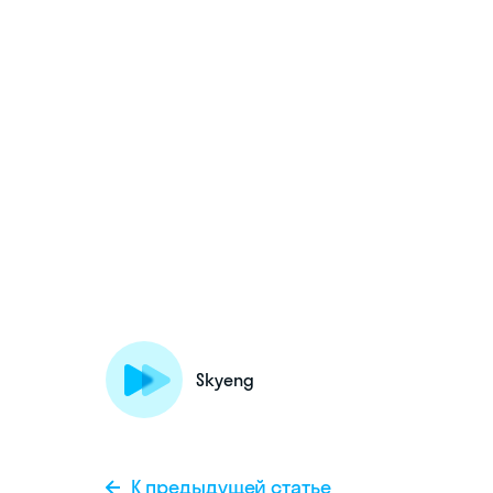
Skyeng
К предыдущей статье