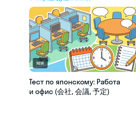
NEW
Тест по японскому: Работа
и офис (会社, 会議, 予定)