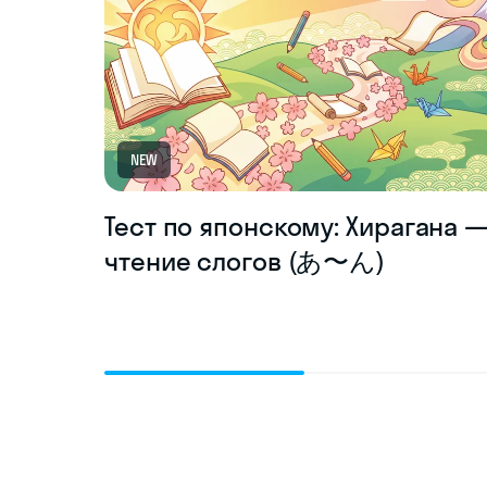
NEW
Тест по японскому: Хирагана 
чтение слогов (あ〜ん)