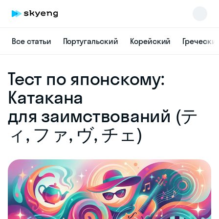
Все статьи
Португальский
Корейский
Гречески
Skyeng Chat
Тест по японскому:
online
Катакана
для заимствований (テ
ィ, ファ, ヴ, チェ)