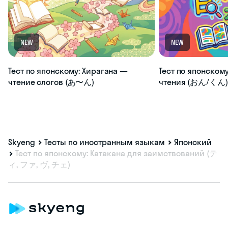
NEW
NEW
Тест по японскому: Хирагана —
Тест по японскому
чтение слогов (あ〜ん)
чтения (おん/くん) 
Skyeng
Тесты по иностранным языкам
Японский
Тест по японскому: Катакана для заимствований (テ
ィ, ファ, ヴ, チェ)