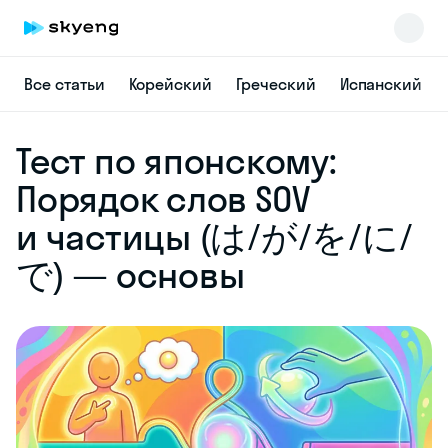
Все статьи
Корейский
Греческий
Испанский
Skyeng Chat
Тест по японскому:
online
Порядок слов SOV
и частицы (は/が/を/に/
で) — основы