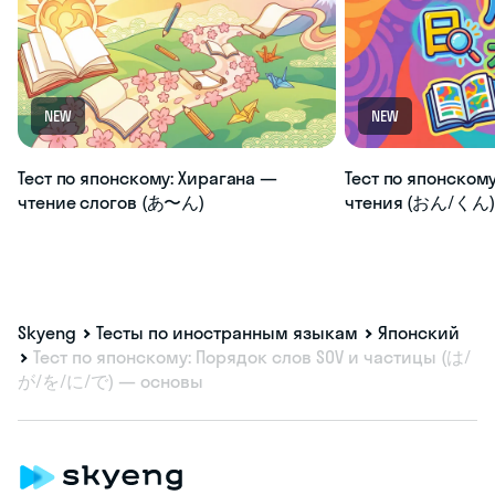
NEW
NEW
Тест по японскому: Хирагана —
Тест по японскому
чтение слогов (あ〜ん)
чтения (おん/くん) 
Skyeng
Тесты по иностранным языкам
Японский
Тест по японскому: Порядок слов SOV и частицы (は/
が/を/に/で) — основы