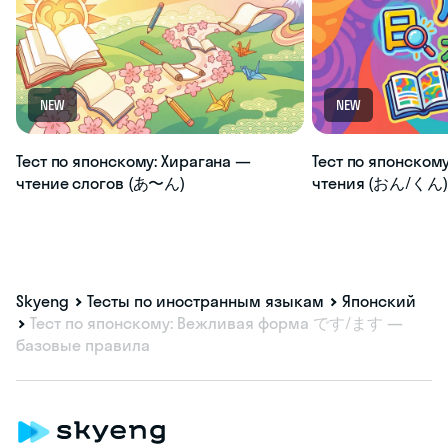
NEW
NEW
Тест по японскому: Хирагана —
Тест по японскому
чтение слогов (あ〜ん)
чтения (おん/くん) 
Skyeng
Тесты по иностранным языкам
Японский
Тест по японскому: Вежливая форма です/ます —
базовые правила