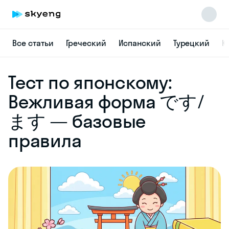
Все статьи
Греческий
Испанский
Турецкий
К
Skyeng Chat
Тест по японскому:
online
Вежливая форма です/
ます — базовые
правила