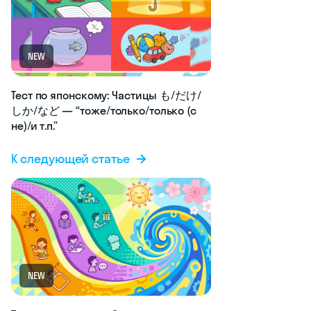
NEW
Тест по японскому: Частицы も/だけ/
しか/など — “тоже/только/только (с
не)/и т.п.”
К следующей статье
NEW