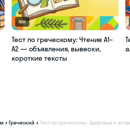
NEW
Тест по греческому: Чтение A1–
Т
A2 — объявления, вывески,
а
короткие тексты
ам
Греческий
Тест по греческому: Здоровье и апт