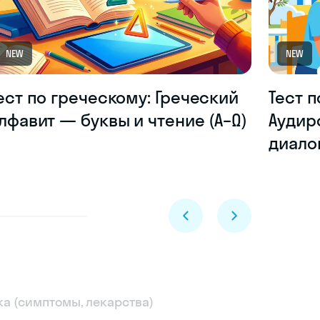
NEW
NEW
ест по греческому: Греческий
Тест п
лфавит — буквы и чтение (Α–Ω)
Аудир
диало
Skyeng Chat
ека (симптомы, лекарства)
online