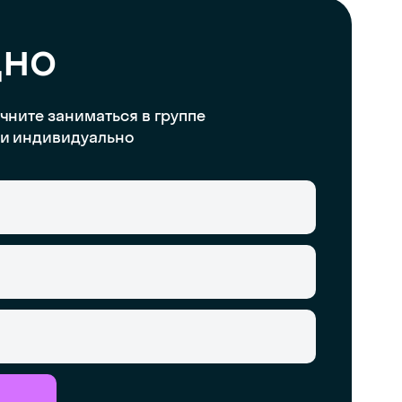
дно
чните заниматься в группе
и индивидуально