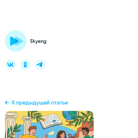
Skyeng
К предыдущей статье