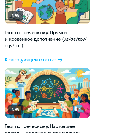
NEW
Тест по греческому: Прямое
и косвенное дополнение (με/σε/τον/
την/το…)
К следующей статье
NEW
Тест по греческому: Настоящее
время — спряжение регулярных