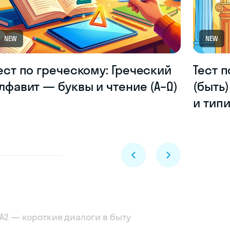
NEW
NEW
ест по греческому: Греческий
Тест п
лфавит — буквы и чтение (Α–Ω)
(быть
и тип
Skyeng Chat
–A2 — короткие диалоги в быту
online