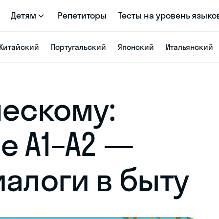
Детям
Репетиторы
Тесты на уровень языко
Китайский
Португальский
Японский
Итальянский
ческому:
е A1–A2 —
иалоги в быту