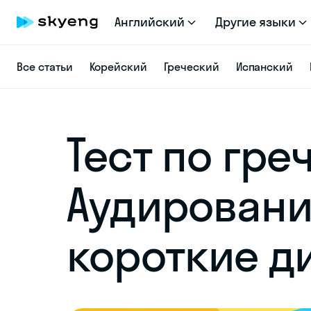
Английский
Другие языки
Все статьи
Корейский
Греческий
Испанский
Тест по гре
Аудировани
короткие д