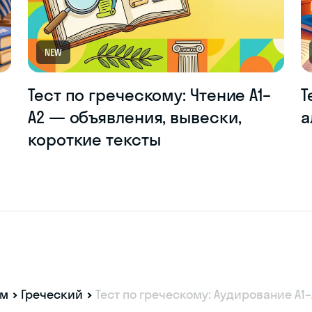
NEW
Тест по греческому: Чтение A1–
Т
A2 — объявления, вывески,
а
короткие тексты
ам
Греческий
Тест по греческому: Аудирование A1