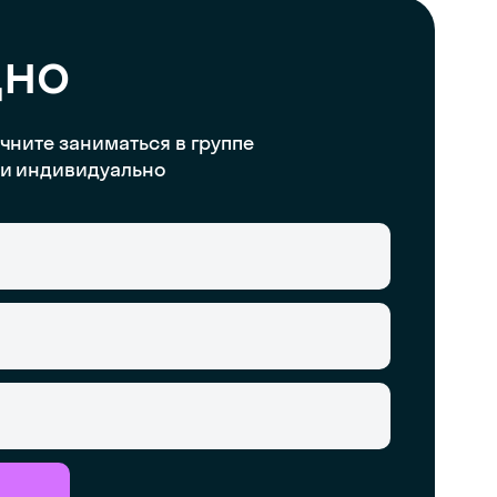
дно
чните заниматься в группе
и индивидуально