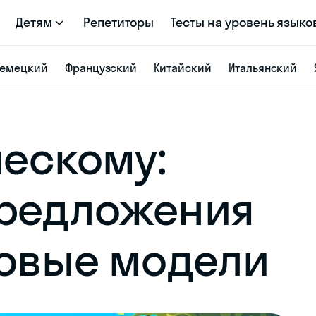
Детям
Репетиторы
Тесты на уровень языко
емецкий
Французский
Китайский
Итальянский
ческому:
предложения
зовые модели