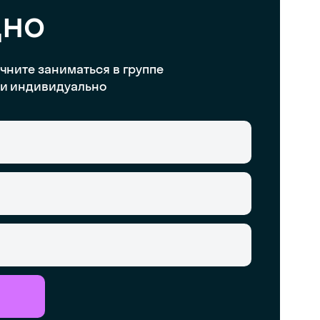
дно
чните заниматься в группе
и индивидуально