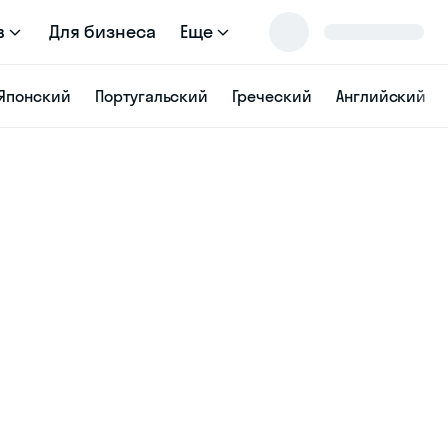
в
Для бизнеса
Еще
Японский
Португальский
Греческий
Английский