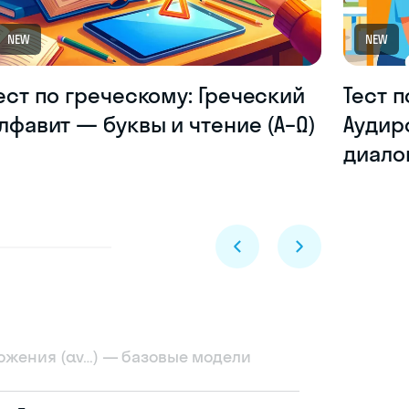
NEW
NEW
ест по греческому: Греческий
Тест п
лфавит — буквы и чтение (Α–Ω)
Аудир
диало
ложения (αν…) — базовые модели
Skyeng Chat
online