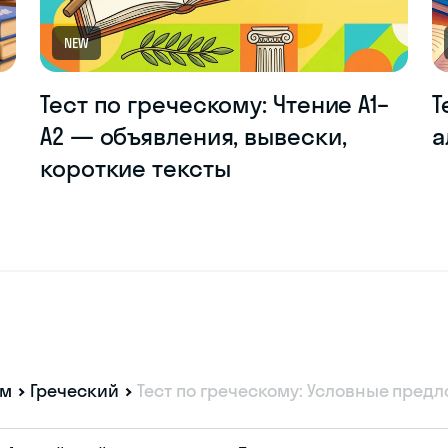
NEW
Тест по греческому: Чтение A1–
Т
A2 — объявления, вывески,
а
короткие тексты
ам
Греческий
Тест по греческому: Условные пред