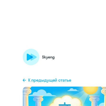
Skyeng
К предыдущей статье