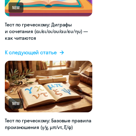
NEW
Тест по греческому: Диграфы
и сочетания (αι/ει/οι/ου/αυ/ευ/ηυ) —
как читаются
К следующей статье
NEW
Тест по греческому: Базовые правила
произношения (γ/χ, μπ/ντ, ξ/ψ)