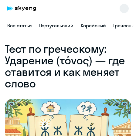
Все статьи
Португальский
Корейский
Гречески
Skyeng Chat
Тест по греческому:
online
Ударение (τόνος) — где
ставится и как меняет
слово