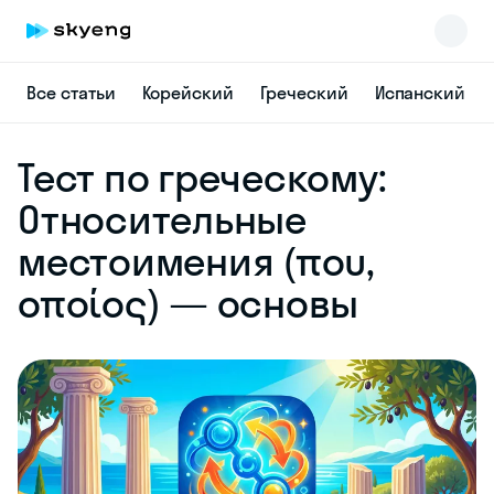
Все статьи
Корейский
Греческий
Испанский
Skyeng Chat
Тест по греческому:
online
Относительные
местоимения (που,
οποίος) — основы