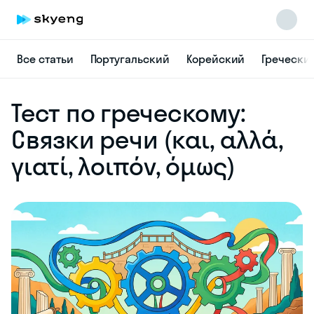
Все статьи
Португальский
Корейский
Гречески
Skyeng Chat
Тест по греческому:
online
Связки речи (και, αλλά,
γιατί, λοιπόν, όμως)