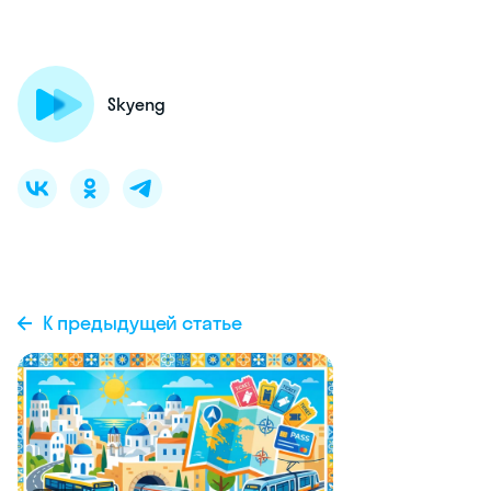
Skyeng
К предыдущей статье